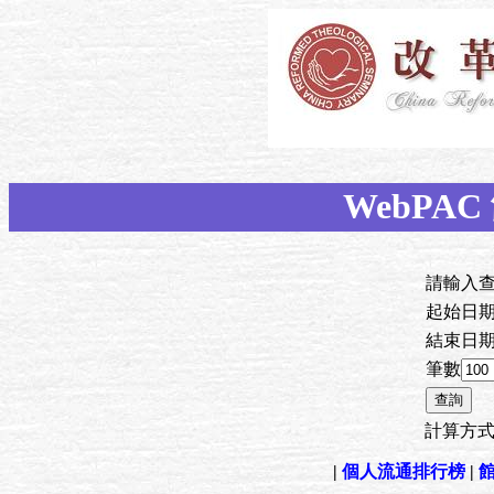
WebPA
請輸入
起始日
結束日
筆數
計算方
|
個人流通排行榜
|