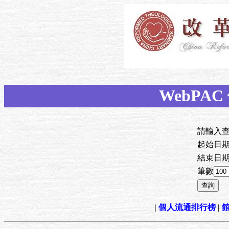
WebPA
請輸入
起始日
結束日
筆數
|
個人流通排行榜
|