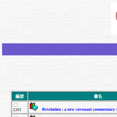
編號
書名
Revelation : a new covenant commentar
2201