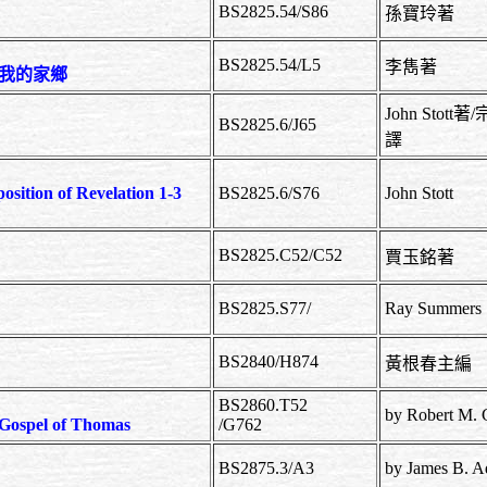
BS2825.54/S86
孫寶玲著
BS2825.54/L5
李雋著
是你我的家鄉
John Sto
BS2825.6/J65
譯
osition of Revelation 1-3
BS2825.6/S76
John Stott
BS2825.C52/C52
賈玉銘著
BS2825.S77/
Ray Summe
BS2840/H874
黃根春主
BS2860.T52
by Robert M.
ic Gospel of Thomas
/G762
BS2875.3/A3
by James B.