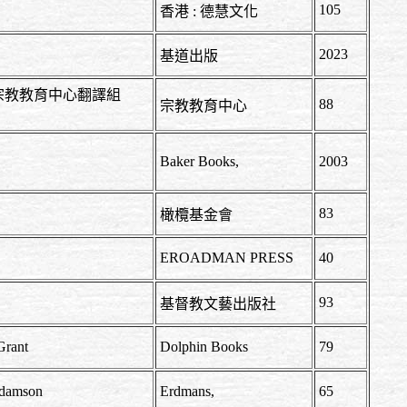
105
香港 : 德慧文化
2023
基道出版
tt著/宗教教育中心翻譯組
88
宗教教育中心
Baker Books,
2003
83
橄欖基金會
rs
EROADMAN PRESS
40
93
編
基督教文藝出版社
 Grant
Dolphin Books
79
 Adamson
Erdmans,
65