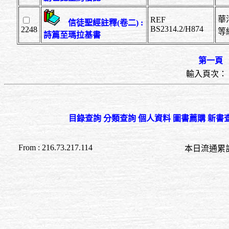
華活
REF
信徒聖經註釋(卷二) :
BS2314.2/H874
2248
等
詩篇至瑪拉基書
第一頁
輸入頁次：
目錄查詢
分類查詢
個人資料
圖書薦購
新書
From : 216.73.217.114
本日流通累計至 04:2