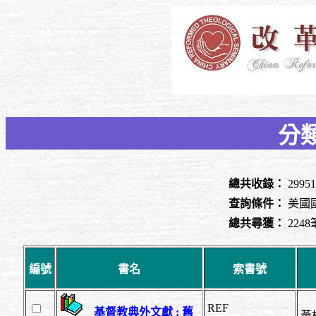
分
總共收錄：
299
查詢條件：
美國國
總共尋獲：
224
編號
書名
索書號
REF
基督教典外文獻 : 舊
黃