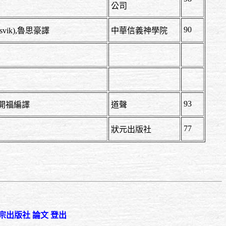
公司
90
loysvik),魯思豪譯
中華信義神學院
93
惠,鄧開福編譯
道聲
77
狀元出版社
宗出版社
論文
登出