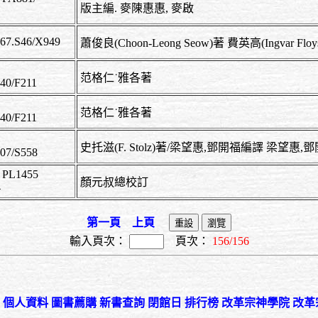
版主編. 麥陳惠惠, 麥啟
567.S46/X949
蕭俊良(Choon-Leong Seow)著 費英高(Ingvar F
范格仁˙雅各著
740/F211
范格仁˙雅各著
740/F211
史托滋(F. Stolz)著/梁望惠,鄧開福編譯 梁望
907/S558
 PL1455
顏元叔總校訂
24
第一頁
上頁
輸入頁次：
頁次：
156/156
個人資料
圖書薦購
新書查詢
閉館日
排行榜
改革宗神學院
改革