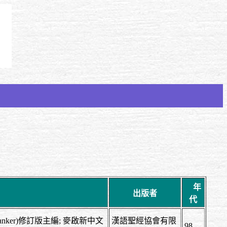
年
出版者
代
iam Danker)修訂版主編; 麥啟新中文
漢語聖經協會有限
98