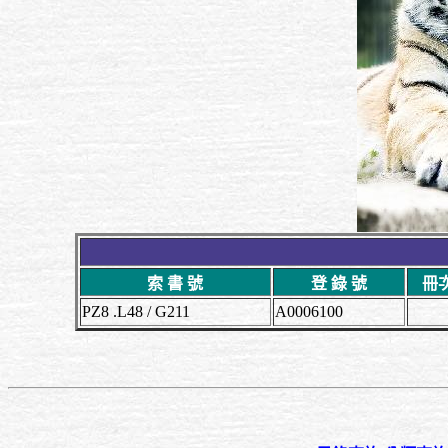
索 書 號
登 錄 號
冊
PZ8 .L48 / G211
A0006100