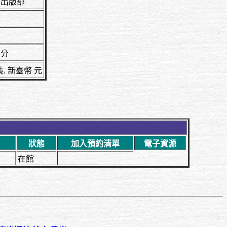
會出版部
公分
平裝. 新臺幣 元
狀態
加入預約清單
電子資源
在館