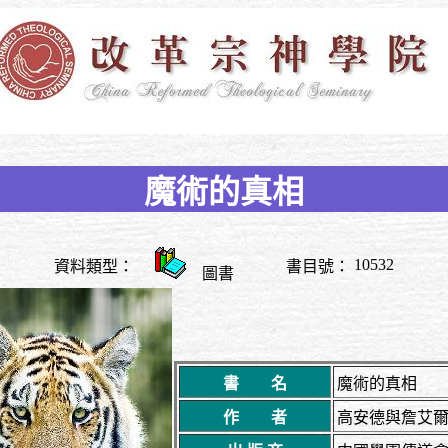
魔術的真相
10532
資料類型：
書目號：
圖書
書 名
魔術的真相
作 者
高安德與詹艾