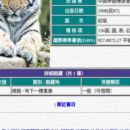
出 版 商
中國學園傳道
出版日期
1998[民87]
版 次
初版
稽 核 項
156面; 圖, 表; 
國際標準書號(ISBN)
957-8972-27 
詳細館藏（共 1 筆）
次號
館別 / 館藏地
流通類型
總館 / 地下一樓書庫
一般（可借閱）
|
鄰近書目