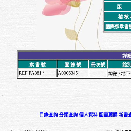
版 
稽 核
國際標準書號(
詳細
索 書 號
登 錄 號
冊次號
館別
REF PA881 /
A0006345
總館 / 
目錄查詢
分類查詢
個人資料
圖書薦購
新書