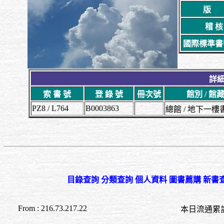
版
稽 核
國際標準書號
詳細
索 書 號
登 錄 號
冊次號
館別 / 館
PZ8 / L764
B0003863
總館 / 地下一
目錄查詢
分類查詢
個人資料
圖書薦購
新書
From : 216.73.217.22
本日流通累計至 15:2