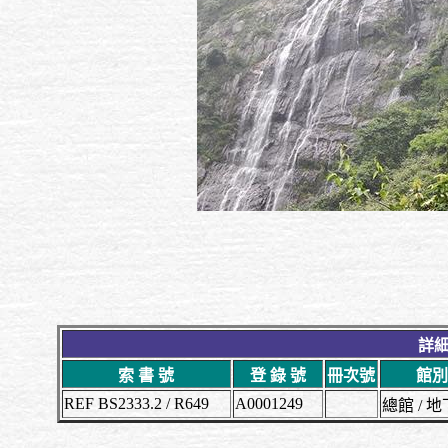
詳細
索 書 號
登 錄 號
冊次號
館別
REF BS2333.2 / R649
A0001249
總館 /