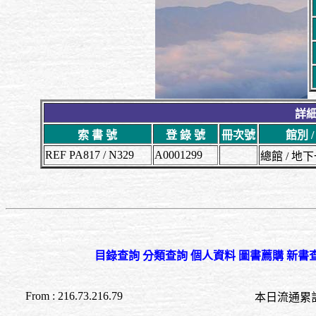
詳細
索 書 號
登 錄 號
冊次號
館別 
REF PA817 / N329
A0001299
總館 / 
目錄查詢
分類查詢
個人資料
圖書薦購
新書
From : 216.73.216.79
本日流通累計至 09:0