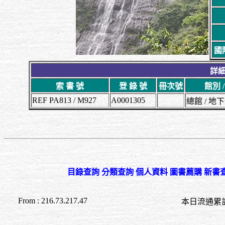
國
詳細
索 書 號
登 錄 號
冊次號
館別 
REF PA813 / M927
A0001305
總館 / 
目錄查詢
分類查詢
個人資料
圖書薦購
新書
From : 216.73.217.47
本日流通累計至 23:4