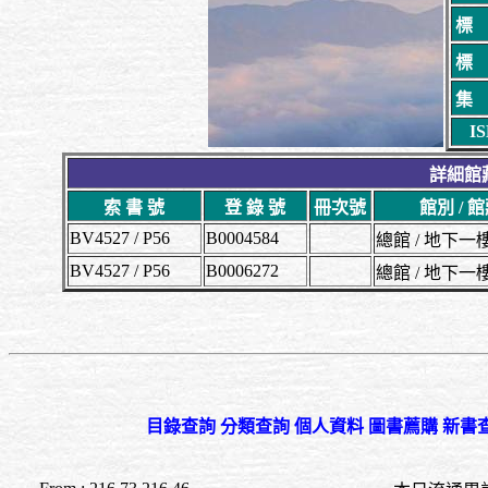
標
標
集
I
詳細館藏 
索 書 號
登 錄 號
冊次號
館別 / 
BV4527 / P56
B0004584
總館 / 地下
BV4527 / P56
B0006272
總館 / 地下
目錄查詢
分類查詢
個人資料
圖書薦購
新書