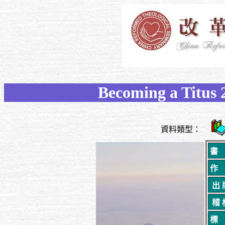
Becoming a Titus 2
資料類型：
書
作
出 
稽 
標