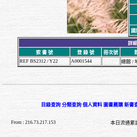
國
詳細
索 書 號
登 錄 號
冊次號
REF BS2312 / Y22
A0001544
總館 
目錄查詢
分類查詢
個人資料
圖書薦購
新書
From : 216.73.217.153
本日流通累計至 11:4