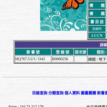
標 題
標 題
書 目 註
ISBN
LCCN
詳細
索 書 號
登 錄 號
冊次號
館別 
HQ767.5.U5 / O43
B0000256
總館 / 
目錄查詢
分類查詢
個人資料
圖書薦購
新書
From : 216.73.217.179