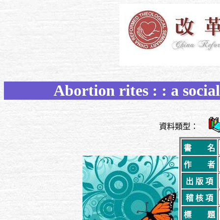
Abortion rites : : a soci
資料類型：
書 名
作 者
出 版 項
稽 核 項
標 題