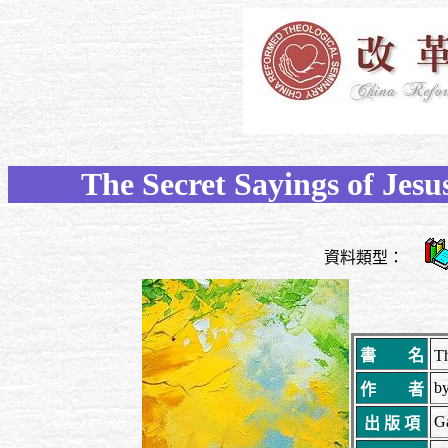
The Secret Sayings of Jesu
資料類型：
書 名
Th
by
作 者
G
出 版 項