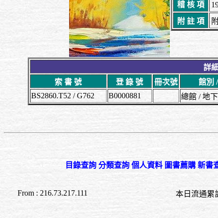
稽 核 項
1
附 註 項
附
詳細
索 書 號
登 錄 號
冊次號
館別 
BS2860.T52 / G762
B0000881
總館 / 
目錄查詢
分類查詢
個人資料
圖書薦購
新書
From : 216.73.217.111
本日流通累計至 09:5