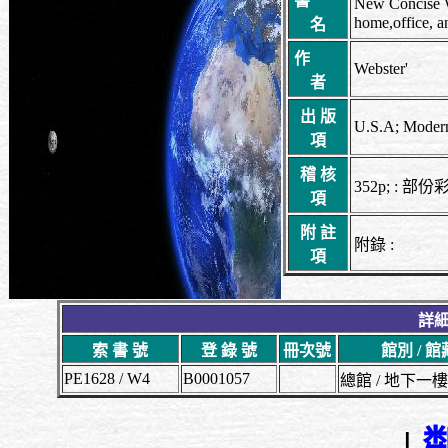
書
New Concise W
home,office, a
名
作
Webster'
者
出 版
U.S.A; Modern
項
稽 核
352p; : 部份
項
附 註
附錄 :
項
詳細
索 書 號
登 錄 號
冊次號
館別 / 
PE1628 / W4
B0001057
總館 / 地下
|