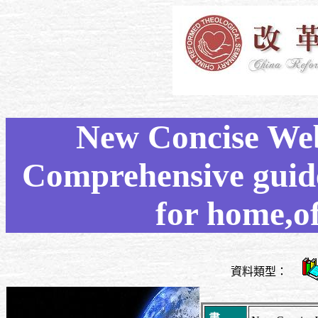
New Concise Webs
Comprehensive guide
for home,of
資料類型：