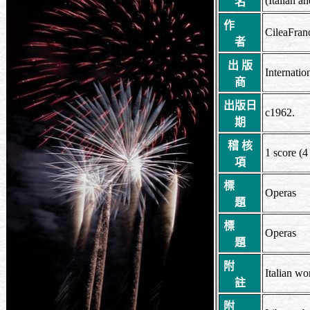
(Italian a
名
作
CileaFran
者
出 版
Internati
商
出版日
c1962.
期
稽 核
1 score (4
項
標
Operas
題
標
Operas
題
附
Italian wo
註
附