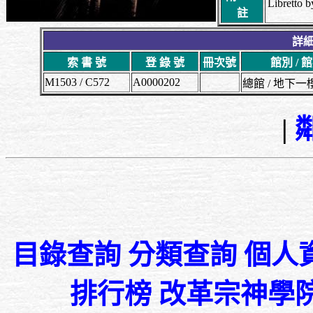
Libretto b
註
詳細
索 書 號
登 錄 號
冊次號
館別 / 
M1503 / C572
A0000202
總館 / 地下
|
目錄查詢
分類查詢
個人
排行榜
改革宗神學