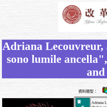
Adriana Lecouvreur, a
sono lumile ancella",
and 
資料類型：
書
Adriana Le