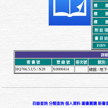
標 
標 
標 
附 註 項
書 目 註
ISBN
詳細
索 書 號
登 錄 號
冊次號
館別 
HQ766.5.U5 / N28
X0000414
總館 / 
目錄查詢
分類查詢
個人資料
圖書薦購
新書