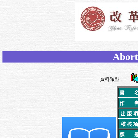
Abort
資料類型：
書 
作 
出 版 項
稽 核 項
標 