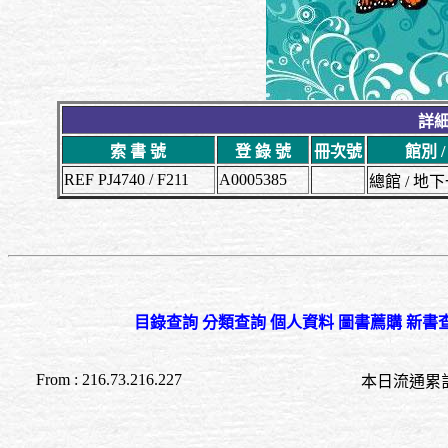
詳細
索 書 號
登 錄 號
冊次號
館別 
REF PJ4740 / F211
A0005385
總館 / 
目錄查詢
分類查詢
個人資料
圖書薦購
新書
From : 216.73.216.227
本日流通累計至 22:5